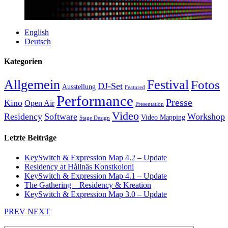
English
Deutsch
Kategorien
Allgemein
Festival
Fotos
DJ-Set
Ausstellung
Featured
Performance
Presse
Kino
Open Air
Presentation
Video
Residency
Software
Workshop
Video Mapping
Stage Design
Letzte Beiträge
KeySwitch & Expression Map 4.2 – Update
Residency at Hållnäs Konstkoloni
KeySwitch & Expression Map 4.1 – Update
The Gathering – Residency & Kreation
KeySwitch & Expression Map 3.0 – Update
PREV
NEXT