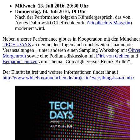
Mittwoch, 13. Juli 2016, 20:30 Uhr
Donnerstag, 14. Juli 2016, 19 Uhr
Nach der Performance folgt ein Künstlergespräch, das von
Agnes Dabrowski (Chefredakteurin
Artcollectors Magazin
)
moderiert wird.
Neben unserer Performance gibt es in Kooperation mit den Münchner
TECH DAYS
an den beiden Tagen auch noch weitere spannende
Veranstaltungen – unter anderen einen Sampling Workshop mit
Olive
Morgenroth
sowie eine Podiumsdiskussion mit
Dirk von Gehlen
und
Benjamin Jantzen
zum Thema „Copyright versus Remix-Kultur“.
Der Eintritt ist frei und weitere Informationen findet ihr auf
http://www.whitebox-muenchen.de/projekte/everything-is-a-remix/