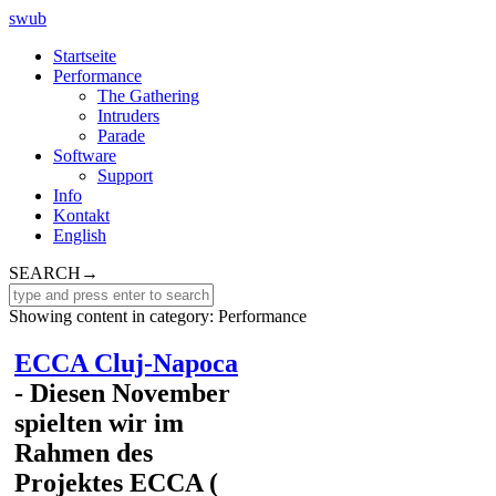
swub
Startseite
Performance
The Gathering
Intruders
Parade
Software
Support
Info
Kontakt
English
SEARCH
→
Showing content in category:
Performance
ECCA Cluj-Napoca
- Diesen November
spielten wir im
Rahmen des
Projektes ECCA (