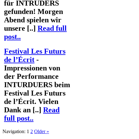
für INTRUDERS
gefunden! Morgen
Abend spielen wir
unsere [..]
Read full
post..
Festival Les Futurs
de l’Écrit
-
Impressionen von
der Performance
INTURDUERS beim
Festival Les Futurs
de l’Écrit. Vielen
Dank an [..]
Read
full post..
Navigation:
1
2
Older »